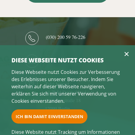
(030) 200 59 76-226
DIESE WEBSEITE NUTZT COOKIES
info@tafel-jugend.de
Diese Webseite nutzt Cookies zur Verbesserung
des Erlebnisses unserer Besucher. Indem Sie
Tafel Jugend
weiterhin auf dieser Webseite navigieren,
c/o Tafel Deutschland e.V.
erklären Sie sich mit unserer Verwendung von
Germaniastraße 18
Cookies einverstanden.
12099 Berlin
Deutschland
Diese Website nutzt Tracking um Informationen
SPENDENKONTO