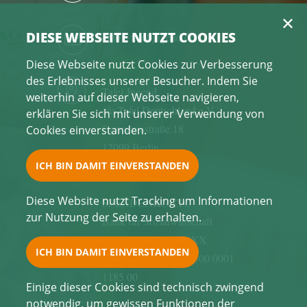
DIESE WEBSEITE NUTZT COOKIES
info@tafel-jugend.de
Diese Webseite nutzt Cookies zur Verbesserung
des Erlebnisses unserer Besucher. Indem Sie
Tafel Jugend
weiterhin auf dieser Webseite navigieren,
c/o Tafel Deutschland e.V.
erklären Sie sich mit unserer Verwendung von
Germaniastraße 18
Cookies einverstanden.
12099 Berlin
Deutschland
Diese Website nutzt Tracking um Informationen
SPENDENKONTO
zur Nutzung der Seite zu erhalten.
Bank für Sozialwirtschaft
BIC: BFSWDE33XXX
IBAN: DE67 3702 0500 0001
1185 00
Einige dieser Cookies sind technisch zwingend
notwendig, um gewissen Funktionen der